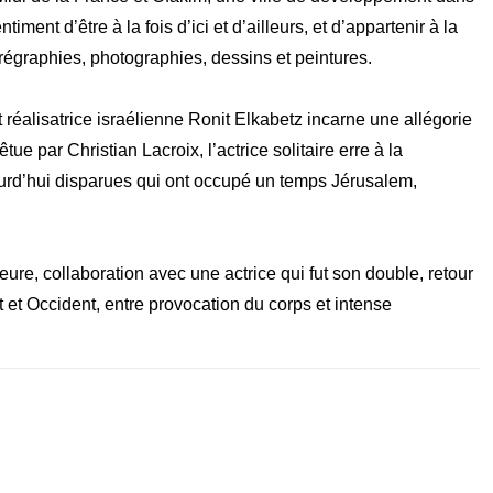
Contacts
ment d’être à la fois d’ici et d’ailleurs, et d’appartenir à la
régraphies, photographies, dessins et peintures.
Téléphone :
+33980317663
Email:
galerie@eva-vautier.com
t réalisatrice israélienne Ronit Elkabetz incarne une allégorie
SiteMap
 par Christian Lacroix, l’actrice solitaire erre à la
jourd’hui disparues qui ont occupé un temps Jérusalem,
eure, collaboration avec une actrice qui fut son double, retour
t et Occident, entre provocation du corps et intense