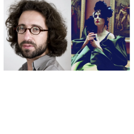
Adresse
Galerie Eva Vautier
2 rue Vernier Quartier
Libération 06100
Nice France
Inscrivez-vous sur la Newsletter
Gérer mes préferences