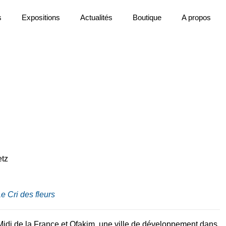
s
Expositions
Actualités
Boutique
A propos
etz
e Cri des fleurs
Midi de la France et Ofakim, une ville de développement dans