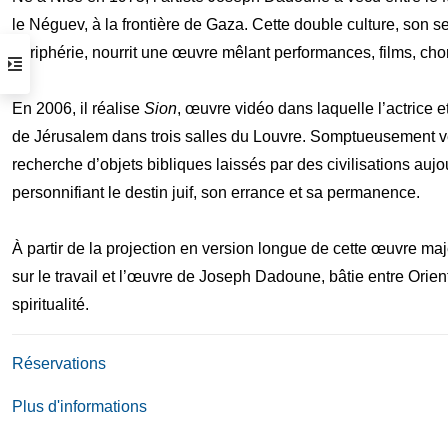
Horaires d’ouverture
le Néguev, à la frontière de Gaza. Cette double culture, son senti
périphérie, nourrit une œuvre mêlant performances, films, cho
du mardi au samedi de 14 h à 19 h
( visite possible sur rendez vous )
En 2006, il réalise
Sion
, œuvre vidéo dans laquelle l’actrice e
Arrêt tram :
Gare Thiers ou Libération
de Jérusalem dans trois salles du Louvre. Somptueusement vêtue
Parking :
Gare du Sud /Intermarché
recherche d’objets bibliques laissés par des civilisations au
personnifiant le destin juif, son errance et sa permanence.
Informations pratiques
À partir de la projection en version longue de cette œuvre maj
sur le travail et l’œuvre de Joseph Dadoune, bâtie entre Orien
spiritualité.
Réservations
Plus d'informations