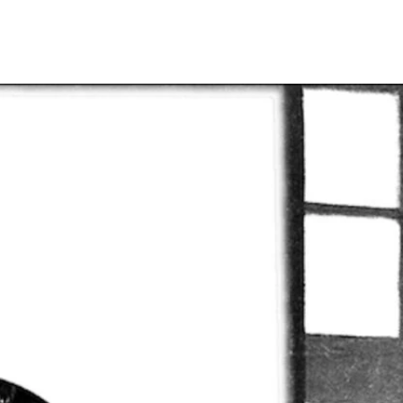
C
Carol