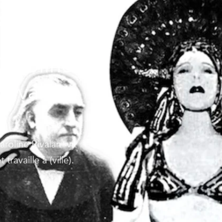
Caroline
Rivalan
Caroline Rivalan vit
et travaille à (ville).