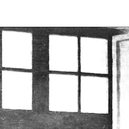
aroline Rivalan
ine Rivalan vit et travaille à (ville).