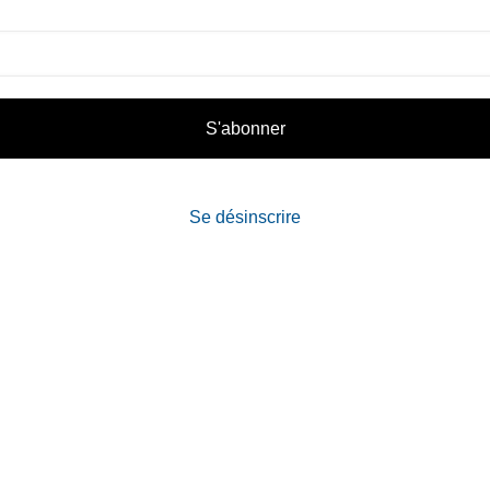
Contacts
Téléphone :
+33980317663
Email:
galerie@eva-vautier.com
S'abonner
SiteMap
Se désinscrire