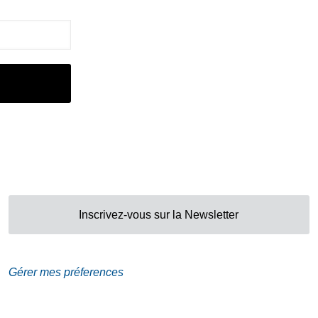
Adresse
Galerie Eva Vautier
2 rue Vernier Quartier
Libération 06100
Nice France
Inscrivez-vous sur la Newsletter
Gérer mes préferences