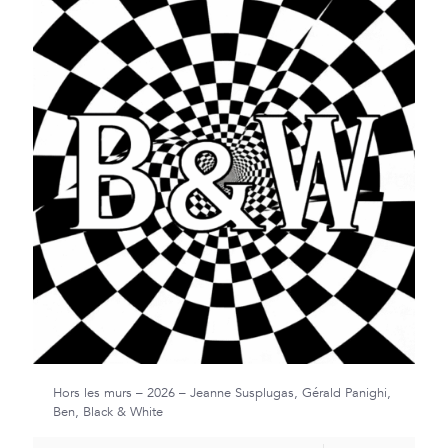
Hors les murs – 2026 – Jeanne Susplugas, Gérald Panighi,
Ben, Black & White