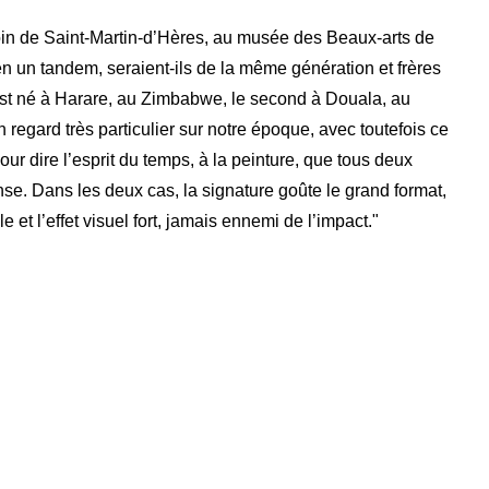
Contacts
oin de Saint-Martin-d’Hères, au musée des Beaux-arts de
Téléphone :
+33980317663
n un tandem, seraient-ils de la même génération et frères
Email:
galerie@eva-vautier.com
 est né à Harare, au Zimbabwe, le second à Douala, au
egard très particulier sur notre époque, avec toutefois ce
SiteMap
our dire l’esprit du temps, à la peinture, que tous deux
e. Dans les deux cas, la signature goûte le grand format,
le et l’effet visuel fort, jamais ennemi de l’impact."