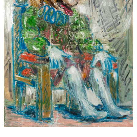
Adresse
Galerie Eva Vautier
2 rue Vernier Quartier
Libération 06100
Nice France
Inscrivez-vous sur la Newsletter
Gérer mes préferences