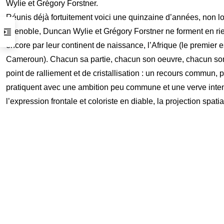
Wylie et Grégory Forstner.
Horaires d’ouverture
Réunis déjà fortuitement voici une quinzaine d’années, non l
du mardi au samedi de 14 h à 19 h
Grenoble, Duncan Wylie et Grégory Forstner ne forment en rie
( visite possible sur rendez vous )
encore par leur continent de naissance, l’Afrique (le premier
Cameroun). Chacun sa partie, chacun son oeuvre, chacun son r
Arrêt tram :
Gare Thiers ou Libération
point de ralliement et de cristallisation : un recours commun, p
Parking :
Gare du Sud /Intermarché
pratiquent avec une ambition peu commune et une verve intens
Informations pratiques
l’expression frontale et coloriste en diable, la projection spatia