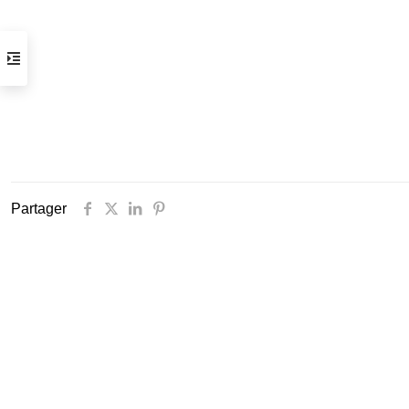
Horaires d’ouverture
du mardi au samedi de 14 h à 19 h
( visite possible sur rendez vous )
Arrêt tram :
Gare Thiers ou Libération
Parking :
Gare du Sud /Intermarché
Informations pratiques
Partager