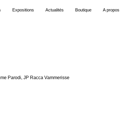
s
Expositions
Actualités
Boutique
A propos
xime Parodi, JP Racca Vammerisse