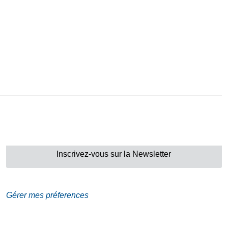
Adresse
Galerie Eva Vautier
2 rue Vernier Quartier
Libération 06100
Nice France
Inscrivez-vous sur la Newsletter
Gérer mes préferences