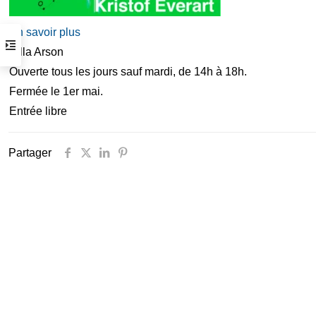
Horaires d’ouverture
En savoir plus
du mardi au samedi de 14 h à 19 h
Villa Arson
( visite possible sur rendez vous )
Ouverte tous les jours sauf mardi, de 14h à 18h.
Arrêt tram :
Gare Thiers ou Libération
Fermée le 1er mai.
Parking :
Gare du Sud /Intermarché
Entrée libre
Informations pratiques
Partager