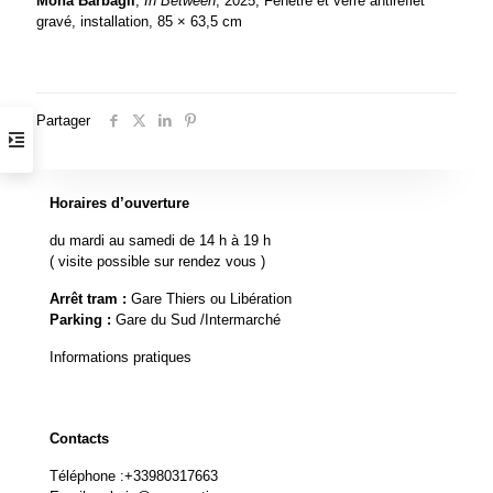
Mona Barbagli
,
In Between
, 2025, Fenêtre et verre antireflet
gravé, installation, 85 × 63,5 cm
Partager
Horaires d’ouverture
du mardi au samedi de 14 h à 19 h
( visite possible sur rendez vous )
Arrêt tram :
Gare Thiers ou Libération
Parking :
Gare du Sud /Intermarché
Informations pratiques
Contacts
Téléphone :
+33980317663