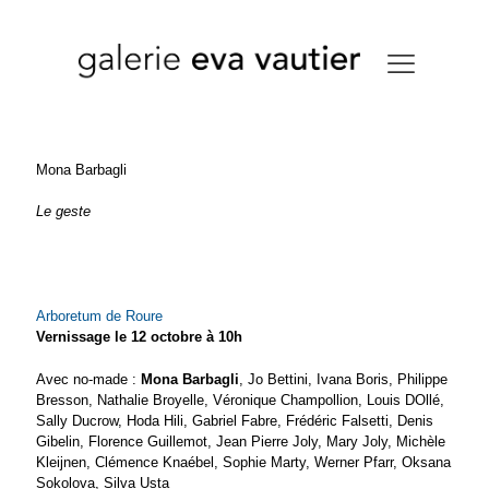
Mona Barbagli
Le geste
Arboretum de Roure
Vernissage le 12 octobre à 10h
Avec no-made :
Mona Barbagli
, Jo Bettini, Ivana Boris, Philippe
Bresson, Nathalie Broyelle, Véronique Champollion, Louis DOllé,
Sally Ducrow, Hoda Hili, Gabriel Fabre, Frédéric Falsetti, Denis
Gibelin, Florence Guillemot, Jean Pierre Joly, Mary Joly, Michèle
Kleijnen, Clémence Knaébel, Sophie Marty, Werner Pfarr, Oksana
Sokolova, Silva Usta