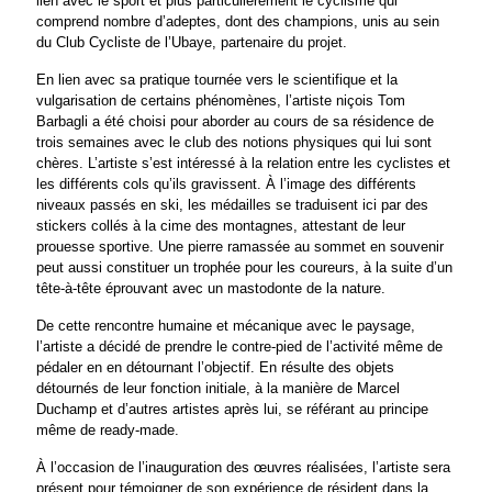
lien avec le sport et plus particulièrement le cyclisme qui
comprend nombre d’adeptes, dont des champions, unis au sein
du Club Cycliste de l’Ubaye, partenaire du projet.
En lien avec sa pratique tournée vers le scientifique et la
vulgarisation de certains phénomènes, l’artiste niçois Tom
Barbagli a été choisi pour aborder au cours de sa résidence de
trois semaines avec le club des notions physiques qui lui sont
chères. L’artiste s’est intéressé à la relation entre les cyclistes et
les différents cols qu’ils gravissent. À l’image des différents
niveaux passés en ski, les médailles se traduisent ici par des
stickers collés à la cime des montagnes, attestant de leur
prouesse sportive. Une pierre ramassée au sommet en souvenir
peut aussi constituer un trophée pour les coureurs, à la suite d’un
tête-à-tête éprouvant avec un mastodonte de la nature.
De cette rencontre humaine et mécanique avec le paysage,
l’artiste a décidé de prendre le contre-pied de l’activité même de
pédaler en en détournant l’objectif. En résulte des objets
détournés de leur fonction initiale, à la manière de Marcel
Duchamp et d’autres artistes après lui, se référant au principe
même de ready-made.
À l’occasion de l’inauguration des œuvres réalisées, l’artiste sera
présent pour témoigner de son expérience de résident dans la