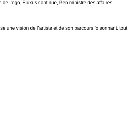
e de l’ego, Fluxus continue, Ben ministre des affaires
 une vision de l’artiste et de son parcours foisonnant, tout
Contacts
Téléphone :
+33980317663
Email:
galerie@eva-vautier.com
SiteMap