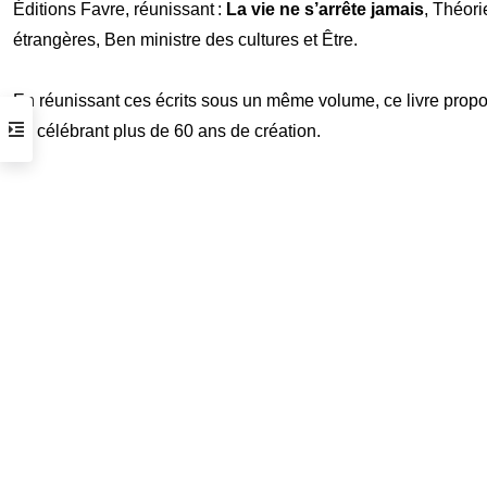
Éditions Favre, réunissant :
La vie ne s’arrête jamais
, Théori
étrangères, Ben ministre des cultures et Être.
En réunissant ces écrits sous un même volume, ce livre propose
en célébrant plus de 60 ans de création.
Horaires d’ouverture
du mardi au samedi de 14 h à 19 h
( visite possible sur rendez vous )
Arrêt tram :
Gare Thiers ou Libération
Parking :
Gare du Sud /Intermarché
Informations pratiques