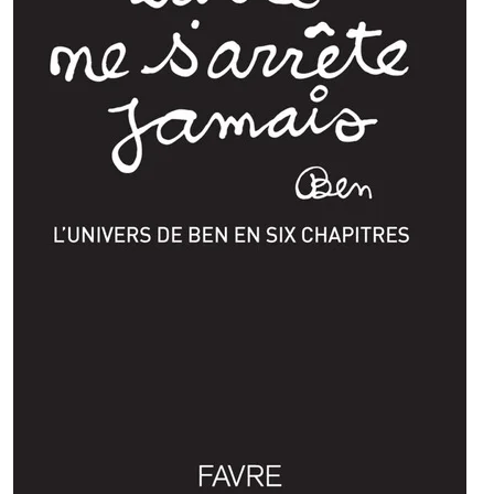
Adresse
Galerie Eva Vautier
2 rue Vernier Quartier
Libération 06100
Nice France
Inscrivez-vous sur la Newsletter