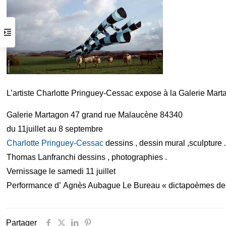
Horaires d’ouverture
du mardi au samedi de 14 h à 19 h
( visite possible sur rendez vous )
Arrêt tram :
Gare Thiers ou Libération
Parking :
Gare du Sud /Intermarché
L’artiste Charlotte Pringuey-Cessac expose à la Galerie Mar
Informations pratiques
Galerie Martagon 47 grand rue Malaucène 84340
du 11juillet au 8 septembre
Charlotte Pringuey-Cessac
dessins , dessin mural ,sculpture 
Thomas Lanfranchi dessin
s , photographies .
Vernissage le samedi 11 juillet
Performance d’ Agnès Aubague Le Bureau « dictapoèmes de b
Partager