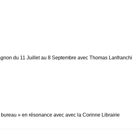
Contacts
Téléphone :
+33980317663
Email:
galerie@eva-vautier.com
SiteMap
tagnon du 11 Juillet au 8 Septembre avec Thomas Lanfranchi
.
ureau » en résonance avec avec la Corinne Librairie