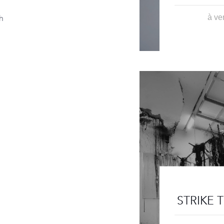
h
à ve
STRIKE 