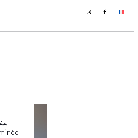
ée
rminée