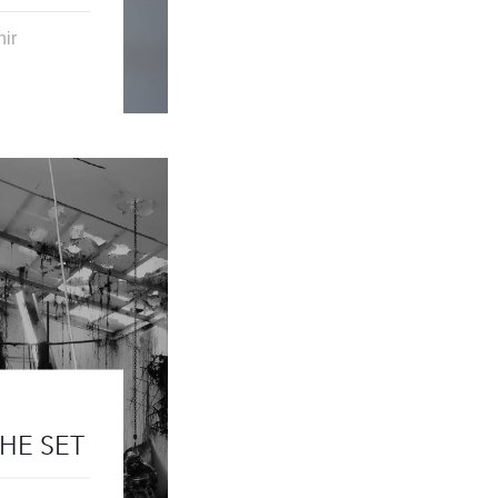
nir
THE SET