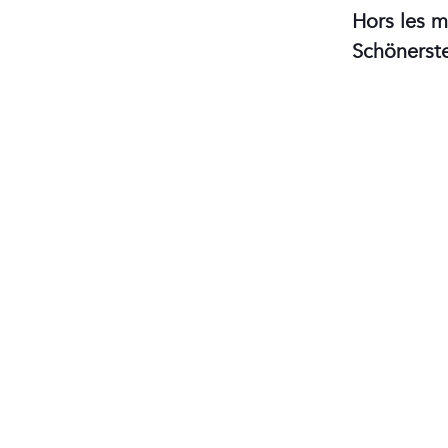
Hors les m
Schönerste
Jean Baptiste Ganne,
Alexandr