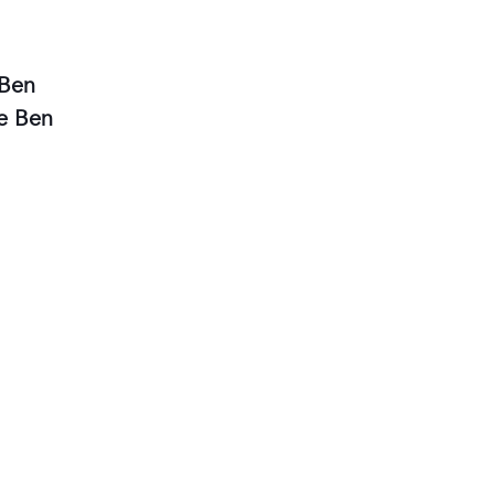
 Ben
de Ben
stant
Ben Vautier, Le sac de ma