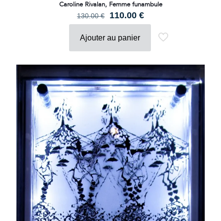
Caroline Rivalan, Femme funambule
Le
Le
110.00
€
130.00
€
prix
prix
initial
actuel
Ajouter au panier
était :
est :
130.00 €.
110.00 €.