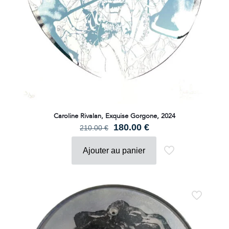
Caroline Rivalan, Exquise Gorgone, 2024
Le
Le
180.00
€
210.00
€
prix
prix
initial
actuel
Ajouter au panier
était :
est :
210.00 €.
180.00 €.