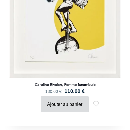
Caroline Rivalan, Femme funambule
Le
Le
110.00
€
130.00
€
prix
prix
initial
actuel
Ajouter au panier
était :
est :
130.00 €.
110.00 €.