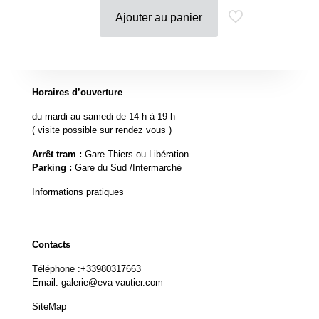
initial
actuel
Ajouter au panier
était :
est :
400.00 €.
360.00 €.
Horaires d’ouverture
du mardi au samedi de 14 h à 19 h
( visite possible sur rendez vous )
Arrêt tram :
Gare Thiers ou Libération
Parking :
Gare du Sud /Intermarché
Informations pratiques
Contacts
Téléphone :
+33980317663
Email:
galerie@eva-vautier.com
SiteMap