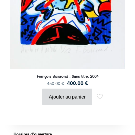
François Boisrond , Sans titre, 2004
Le
Le
400.00
€
450.00
€
prix
prix
initial
actuel
Ajouter au panier
était :
est :
450.00 €.
400.00 €.
Horaires d’ouverture