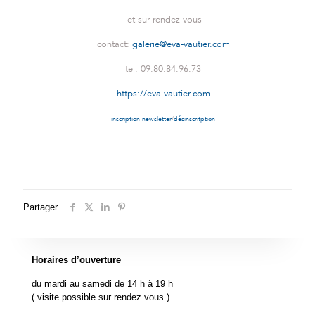
et sur rendez-vous
contact:
galerie@eva-vautier.com
tel: 09.80.84.96.73
https://eva-vautier.com
inscription newsletter
/
désinscritption
Partager
Horaires d’ouverture
du mardi au samedi de 14 h à 19 h
( visite possible sur rendez vous )