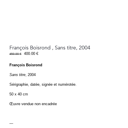
François Boisrond , Sans titre, 2004
Le
Le
400.00
€
450.00
€
prix
prix
initial
actuel
François Boisrond
était :
est :
Sans titre
, 2004
450.00 €.
400.00 €.
Sérigraphie, datée, signée et numérotée.
50 x 40 cm
Œuvre vendue non encadrée
—