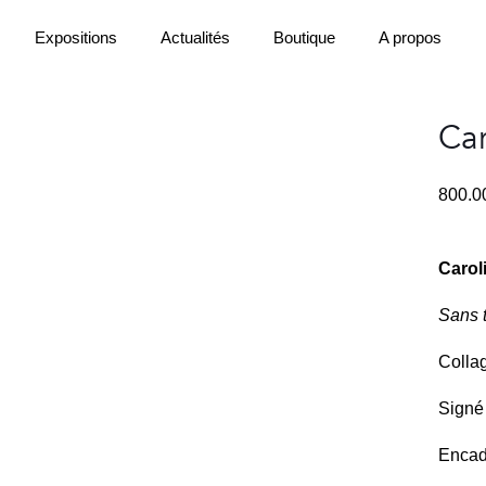
Expositions
Actualités
Boutique
A propos
Car
800.
Carol
Sans t
Collag
Signé 
Encad