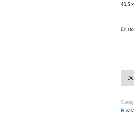
Contacts
40,5 
Téléphone :
+33980317663
Email:
galerie@eva-vautier.com
En sto
SiteMap
De
Catég
Rival