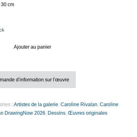
Adresse
x 30 cm
Galerie Eva Vautier
2 rue Vernier Quartier
ck
Libération 06100
Nice France
Ajouter au panier
mande d'information sur l'œuvre
Inscrivez-vous sur la Newsletter
ories :
Artistes de la galerie
,
Caroline Rivalan
,
Caroline
an DrawingNow 2026
,
Dessins
,
Œuvres originales
Gérer mes préferences