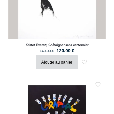
Kristof Everart, Châtaigner sans cantonnier
Le
Le
120.00
€
140.00
€
prix
prix
initial
actuel
Ajouter au panier
était :
est :
140.00 €.
120.00 €.