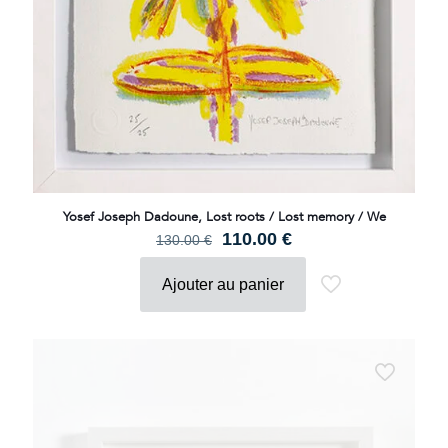
Yosef Joseph Dadoune, Lost roots / Lost memory / We
Le
Le
110.00
€
130.00
€
prix
prix
initial
actuel
Ajouter au panier
était :
est :
130.00 €.
110.00 €.