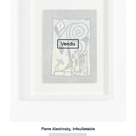
Vendu
Pierre Alechinsky, Infeuilletable