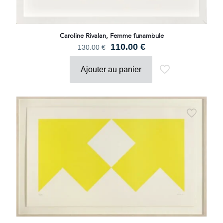
Caroline Rivalan, Femme funambule
Le
Le
110.00
€
130.00
€
prix
prix
initial
actuel
Ajouter au panier
était :
est :
130.00 €.
110.00 €.