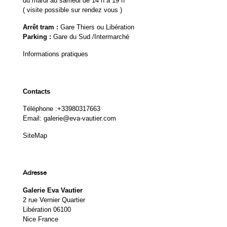
du mardi au samedi de 14 h à 19 h
( visite possible sur rendez vous )
Arrêt tram :
Gare Thiers ou Libération
Parking :
Gare du Sud /Intermarché
Informations pratiques
Contacts
Téléphone :
+33980317663
Email:
galerie@eva-vautier.com
SiteMap
Adresse
Galerie Eva Vautier
2 rue Vernier Quartier
Libération 06100
Nice France