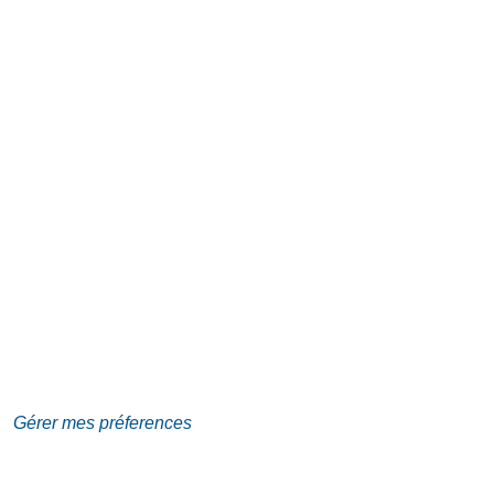
Adresse
Galerie Eva Vautier
2 rue Vernier Quartier
Libération 06100
Nice France
Inscrivez-vous sur la Newsletter
Gérer mes préferences