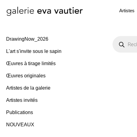
Artistes
R
DrawingNow_2026
e
c
L'art s'invite sous le sapin
h
e
r
Œuvres à tirage limités
c
h
Œuvres originales
e
d
e
Artistes de la galerie
p
r
Artistes invités
o
d
u
Publications
i
t
NOUVEAUX
s