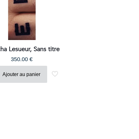
Contacts
Téléphone :
+33980317663
Email:
galerie@eva-vautier.com
SiteMap
ha Lesueur, Sans titre
350.00
€
Ajouter au panier