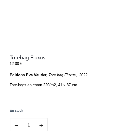
Totebag Fluxus
12.00
€
Editions Eva Vautier,
Tote bag Fluxus
,
2022
Tote-bags en coton 220/m2, 41 x 37 cm
En stock
quantité
de