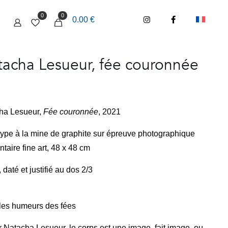
0
0
0.00 €
acha Lesueur, fée couronnée
ha Lesueur,
Fée couronnée
, 2021
ype à la mine de graphite sur épreuve photographique
taire fine art, 48 x 48 cm
 daté et justifié au dos 2/3
 les humeurs des fées
 Natacha Lesueur, le corps est une image, fait image, ou