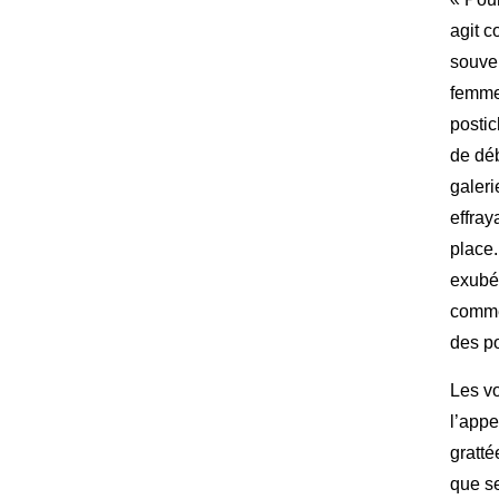
agit c
souven
femmes
postic
de dé
galeri
effray
place
exubér
comme
des po
Les vo
l’appe
gratté
que se