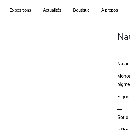
Expositions
Actualités
Boutique
A propos
Nat
Natac
Monot
pigmen
Signé,
—
Série
« Pour