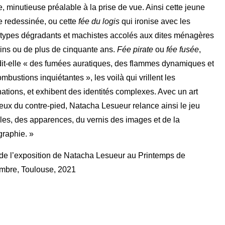
, minutieuse préalable à la prise de vue. Ainsi cette jeune
e redessinée, ou cette
fée du logis
qui ironise avec les
Adresse
otypes dégradants et machistes accolés aux dites ménagères
Galerie Eva Vautier
ins ou de plus de cinquante ans.
Fée pirate
ou
fée fusée
,
2 rue Vernier Quartier
dit-elle « des fumées auratiques, des flammes dynamiques et
Libération 06100
mbustions inquiétantes », les voilà qui vrillent les
Nice France
ations, et exhibent des identités complexes. Avec un art
eux du contre-pied, Natacha Lesueur relance ainsi le jeu
les, des apparences, du vernis des images et de la
graphie. »
 de l’exposition de Natacha Lesueur au Printemps de
mbre, Toulouse, 2021
Inscrivez-vous sur la Newsletter
Gérer mes préferences