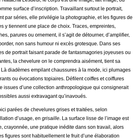
omme surface d’inscription. Travaillant surtout le portrait,
t par séries, elle privilégie la photographie, et les figures de
 y tiennent une place de choix. Traces, empreintes,
hes, parures ou ornement, il s’agit de détourner, d’amplifier,
border, non sans humour ni excès grotesque. Dans ses
es de portrait faisant parade de fantasmagories joyeuses ou
antes, la chevelure on le comprendra aisément, tient sa
. Là diadèmes empilant chaussures à la mode, ici plumages
ants ou évocations topiaires. Défilent coiffes et coiffures
 issues d’une collection anthropologique qui consignerait
ssibles aussi extravagant qu’inavoués.
ici parées de chevelures grises et traitées, selon
llation d’usage, en
grisaille
. La surface lisse de l’image est
e, crayonnée, une pratique inédite dans son travail, alors
s figures sont habituellement le fruit d’une élaboration