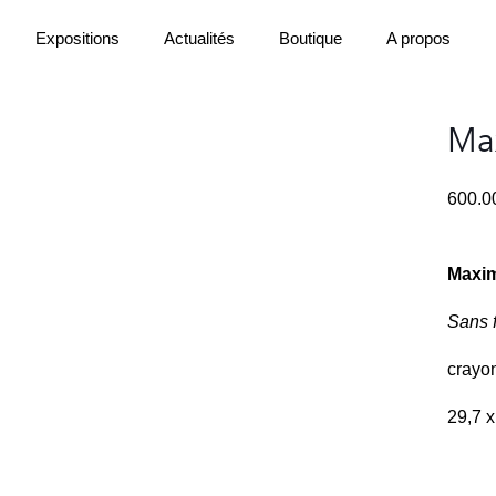
Expositions
Actualités
Boutique
A propos
Max
600.
Maxim
Sans 
crayon
29,7 