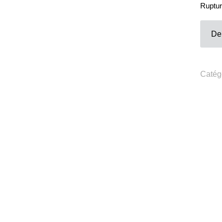
Ruptur
Contacts
Téléphone :
+33980317663
De
Email:
galerie@eva-vautier.com
SiteMap
Catég