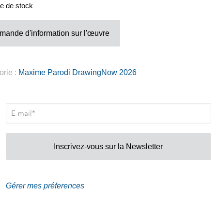
Adresse
e de stock
Galerie Eva Vautier
mande d'information sur l'œuvre
2 rue Vernier Quartier
Libération 06100
Nice France
orie :
Maxime Parodi DrawingNow 2026
Inscrivez-vous sur la Newsletter
Gérer mes préferences