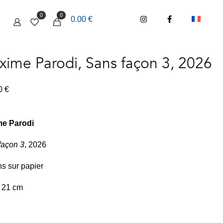
0
0
0.00 €
ime Parodi, Sans façon 3, 2026
00
€
e Parodi
façon 3
, 2026
s sur papier
x 21 cm