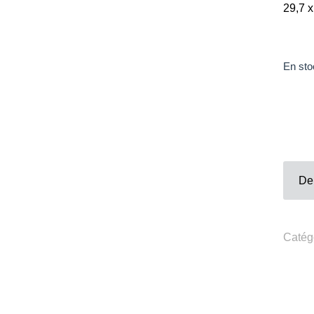
29,7 
Contacts
Téléphone :
+33980317663
Email:
galerie@eva-vautier.com
En sto
SiteMap
De
Catég