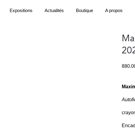
Expositions
Actualités
Boutique
A propos
Max
20
880.
Maxim
Autofic
crayon
Encad