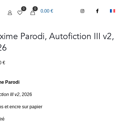
0
0
0.00 €
ime Parodi, Autofiction III v2,
26
00
€
e Parodi
tion III v2
, 2026
s et encre sur papier
ré