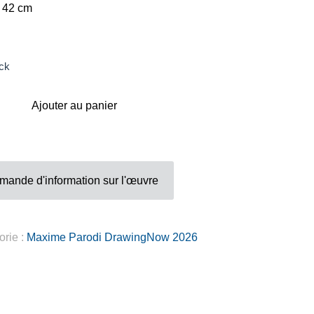
Adresse
x 42 cm
Galerie Eva Vautier
2 rue Vernier Quartier
ck
Libération 06100
Nice France
Ajouter au panier
mande d'information sur l'œuvre
Inscrivez-vous sur la Newsletter
orie :
Maxime Parodi DrawingNow 2026
Gérer mes préferences