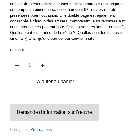
de l’artiste présentant successivement son parcours historique et
contemporain ainsi que sa collection dont 92 œuvres ont été
présentées pour l’occasion. Une double page est également
consacrée à chacun des artistes, comprenant leurs réponses aux
questions posées par leur hôte (Quelles sont les limites de l’art ?,
Quelles sont les limites de la vérité ?, Quelles sont les limites du
cinéma ?) ainsi qu’une vue de leur œuvre in situ.
En stock
quantité
de
La
vie
Ajouter au panier
est
un
film,
BEN
et
Demande d'information sur l'œuvre
ses
invités
au
109
Catégorie :
Publications