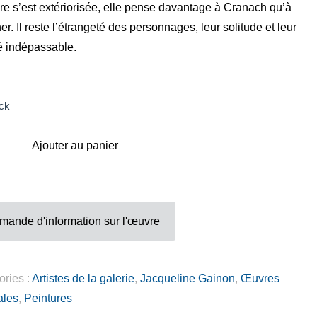
re s’est extériorisée, elle pense davantage à Cranach qu’à
Adresse
er. Il reste l’étrangeté des personnages, leur solitude et leur
Galerie Eva Vautier
té indépassable.
2 rue Vernier Quartier
Libération 06100
Nice France
ck
Ajouter au panier
Inscrivez-vous sur la Newsletter
mande d'information sur l'œuvre
Gérer mes préferences
ories :
Artistes de la galerie
,
Jacqueline Gainon
,
Œuvres
ales
,
Peintures