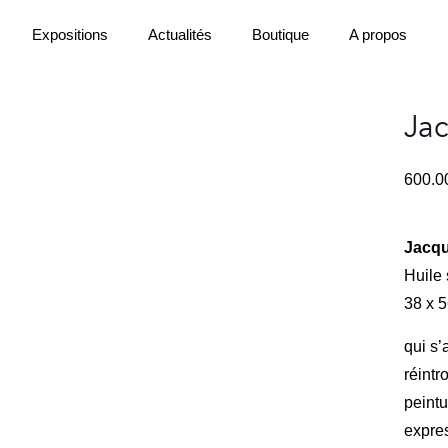
Expositions
Actualités
Boutique
A propos
Jac
600.
Jacqu
Huile 
38 x 
qui s’
réintr
peintu
expre