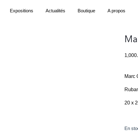
Expositions
Actualités
Boutique
A propos
Mar
1,000
Marc C
Ruban
20 x 
En sto