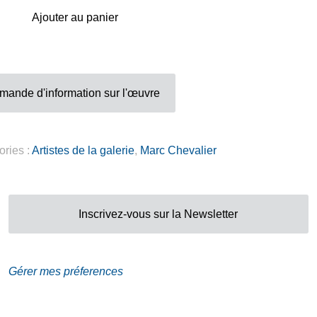
Adresse
Ajouter au panier
Galerie Eva Vautier
2 rue Vernier Quartier
Libération 06100
mande d'information sur l'œuvre
Nice France
ories :
Artistes de la galerie
,
Marc Chevalier
Inscrivez-vous sur la Newsletter
Gérer mes préferences