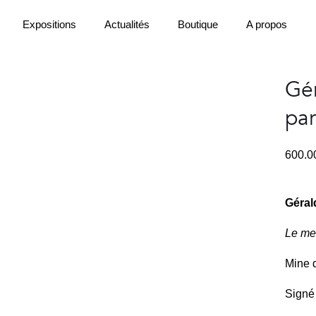
Expositions
Actualités
Boutique
A propos
Gér
par
600.
Géral
Le men
Mine d
Signé 