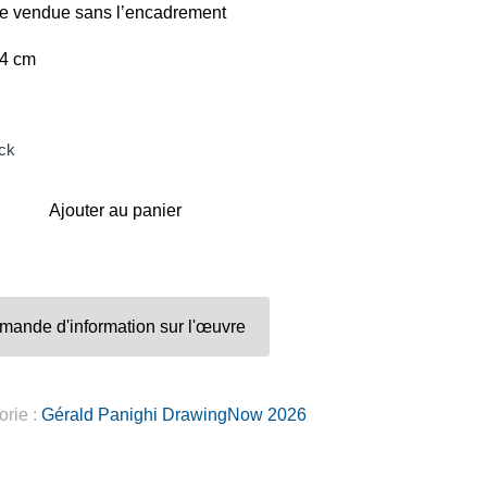
Adresse
e vendue sans l’encadrement
24 cm
Galerie Eva Vautier
2 rue Vernier Quartier
Libération 06100
ck
Nice France
Ajouter au panier
mande d'information sur l'œuvre
Inscrivez-vous sur la Newsletter
orie :
Gérald Panighi DrawingNow 2026
Gérer mes préferences