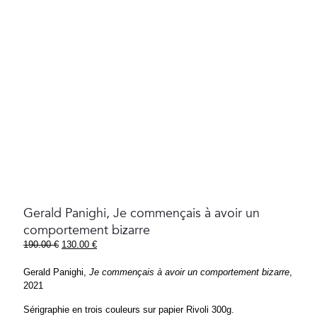
Gerald Panighi, Je commençais à avoir un
comportement bizarre
Le
Le
190.00
€
130.00
€
prix
prix
initial
actuel
Gerald Panighi,
Je commençais à avoir un comportement bizarre
,
était :
est :
2021
190.00 €.
130.00 €.
Sérigraphie en trois couleurs sur papier Rivoli 300g.