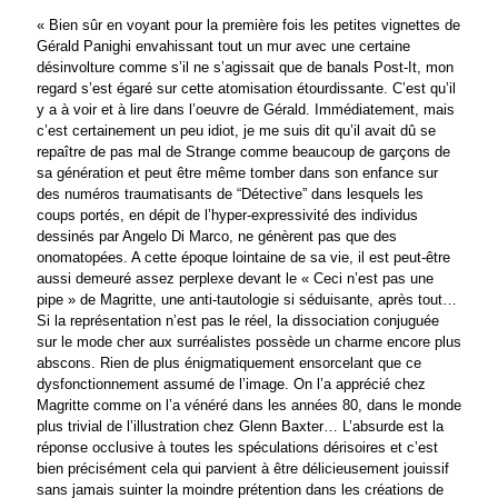
« Bien sûr en voyant pour la première fois les petites vignettes de
Gérald Panighi envahissant tout un mur avec une certaine
désinvolture comme s’il ne s’agissait que de banals Post-It, mon
regard s’est égaré sur cette atomisation étourdissante. C’est qu’il
y a à voir et à lire dans l’oeuvre de Gérald. Immédiatement, mais
c’est certainement un peu idiot, je me suis dit qu’il avait dû se
repaître de pas mal de Strange comme beaucoup de garçons de
sa génération et peut être même tomber dans son enfance sur
des numéros traumatisants de “Détective” dans lesquels les
coups portés, en dépit de l’hyper-expressivité des individus
dessinés par Angelo Di Marco, ne génèrent pas que des
onomatopées. A cette époque lointaine de sa vie, il est peut-être
aussi demeuré assez perplexe devant le « Ceci n’est pas une
pipe » de Magritte, une anti-tautologie si séduisante, après tout…
Si la représentation n’est pas le réel, la dissociation conjuguée
sur le mode cher aux surréalistes possède un charme encore plus
abscons. Rien de plus énigmatiquement ensorcelant que ce
dysfonctionnement assumé de l’image. On l’a apprécié chez
Magritte comme on l’a vénéré dans les années 80, dans le monde
plus trivial de l’illustration chez Glenn Baxter… L’absurde est la
réponse occlusive à toutes les spéculations dérisoires et c’est
bien précisément cela qui parvient à être délicieusement jouissif
sans jamais suinter la moindre prétention dans les créations de