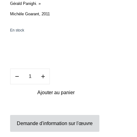
Gérald Panighi. »
Michèle Goarant, 2011
En stock
quantité
de
Gerald
Panighi,
Ajouter au panier
Je
commençais
à
avoir
un
Demande d'information sur l'œuvre
comportement
bizarre