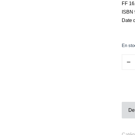
Email:
galerie@eva-vautier.com
FF 16,
ISBN 
SiteMap
Date d
En sto
quanti
de
Josep
Dadou
Fresh
Light
-
De
Livre
erie Eva Vautier - 2 rue vernier - 06000 Nice - www.eva-vautier
Français
English
(
Anglais
)
Catég