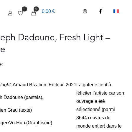
0
0
0.00 €
eph Dadoune, Fresh Light –
re
€
Light,
Arnaud Bizalion, Editeur, 2021
La galerie tient à
féliciter l’artiste car son
h Dadoune (pastels),
ouvrage a été
sélectionné (parmi
en Grau (texte)
3644 œuvres du
nger•Vu-Huu (Graphisme)
monde entier) dans le