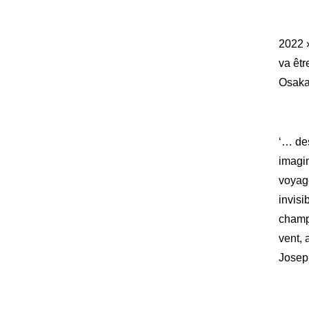
2022 »
va êtr
Osaka
‘… de
imagin
voyage
invisi
champ
vent, 
Josep
Contacts
Téléphone :
+33980317663