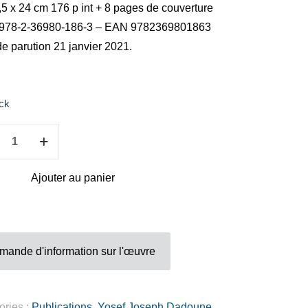
5 x 24 cm 176 p int + 8 pages de couverture
2 rue Vernier Quartier
978-2-36980-186-3 – EAN 9782369801863
Libération 06100
e parution 21 janvier 2021.
Nice France
ck
té
Inscrivez-vous sur la Newsletter
h
Ajouter au panier
ne,
Gérer mes préferences
mande d'information sur l'œuvre
.com
ories :
Publications
,
Yosef Joseph Dadoune