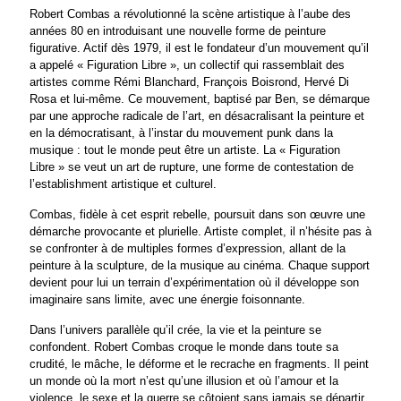
Robert Combas a révolutionné la scène artistique à l’aube des
années 80 en introduisant une nouvelle forme de peinture
figurative. Actif dès 1979, il est le fondateur d’un mouvement qu’il
a appelé « Figuration Libre », un collectif qui rassemblait des
artistes comme Rémi Blanchard, François Boisrond, Hervé Di
Rosa et lui-même. Ce mouvement, baptisé par Ben, se démarque
par une approche radicale de l’art, en désacralisant la peinture et
en la démocratisant, à l’instar du mouvement punk dans la
musique : tout le monde peut être un artiste. La « Figuration
Libre » se veut un art de rupture, une forme de contestation de
l’establishment artistique et culturel.
Combas, fidèle à cet esprit rebelle, poursuit dans son œuvre une
démarche provocante et plurielle. Artiste complet, il n’hésite pas à
se confronter à de multiples formes d’expression, allant de la
peinture à la sculpture, de la musique au cinéma. Chaque support
devient pour lui un terrain d’expérimentation où il développe son
imaginaire sans limite, avec une énergie foisonnante.
Dans l’univers parallèle qu’il crée, la vie et la peinture se
confondent. Robert Combas croque le monde dans toute sa
crudité, le mâche, le déforme et le recrache en fragments. Il peint
un monde où la mort n’est qu’une illusion et où l’amour et la
violence, le sexe et la guerre se côtoient sans jamais se départir