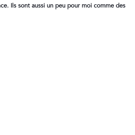
sence. Ils sont aussi un peu pour moi comme des
Address
Galerie Eva Vautier
2 rue Vernier Quartier
Libération 06100
Nice France
Subscribe to our Newsletter