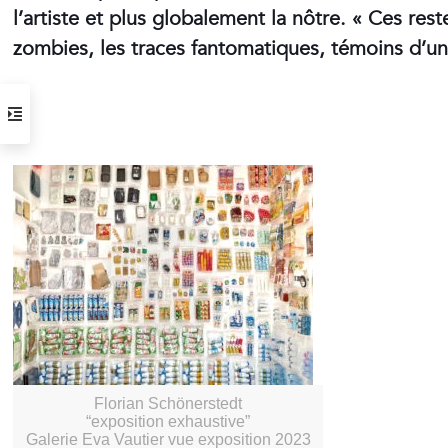
l’artiste et plus globalement la nôtre. « Ces re
zombies, les traces fantomatiques, témoins d’un vé
Opening hours
Tuesday to Saturday, 2 to 7 pm
(visits by appointment only)
Streetcar stops:
Gare Thiers or Libération
Parking:
Gare du Sud /Intermarché
Practical information
Florian Schönerstedt
“exposition exhaustive”
Galerie Eva Vautier vue exposition 2023