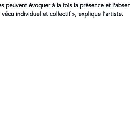
stes peuvent évoquer à la fois la présence et l’ab
cu individuel et collectif », explique l’artiste.
Contact
Phone
:+33980317663
Email:
galerie@eva-vautier.com
SiteMap