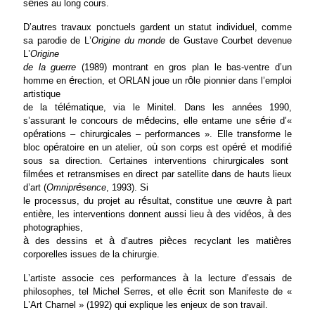
é
s
ries au long cours.
D’autres travaux ponctuels gardent un statut individuel, comme
sa parodie de L’
Origine du monde
de Gustave Courbet devenue
L’
Origine
de la guerre
(1989) montrant en gros plan le bas-ventre d’un
é
ô
homme en
rection, et ORLAN joue un r
le pionnier dans l’emploi
artistique
é
é
é
de la t
l
matique, via le Minitel. Dans les ann
es 1990,
é
é
s’assurant le concours de m
decins, elle entame une s
rie d’«
é
op
rations – chirurgicales – performances ». Elle transforme le
é
ù
é
é
é
bloc op
ratoire en un atelier, o
son corps est op
r
et modifi
sous sa direction. Certaines interventions chirurgicales sont
é
film
es et retransmises en direct par satellite dans de hauts lieux
é
d’art (
Omnipr
sence
, 1993). Si
é
à
le processus, du projet au r
sultat, constitue une œuvre
part
è
à
é
à
enti
re, les interventions donnent aussi lieu
des vid
os,
des
photographies,
à
à
è
è
des dessins et
d’autres pi
ces recyclant les mati
res
corporelles issues de la chirurgie.
à
L’artiste associe ces performances
la lecture d’essais de
é
philosophes, tel Michel Serres, et elle
crit son Manifeste de «
L’Art Charnel » (1992) qui explique les enjeux de son travail.