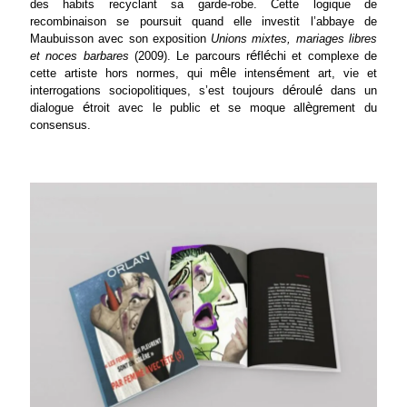
des habits recyclant sa garde-robe. Cette logique de
recombinaison se poursuit quand elle investit l’abbaye de
Maubuisson avec son exposition
Unions mixtes, mariages libres
é
é
et noces barbares
(2009). Le parcours r
fl
chi et complexe de
ê
é
cette artiste hors normes, qui m
le intens
ment art, vie et
é
é
interrogations sociopolitiques, s’est toujours d
roul
dans un
é
è
dialogue
troit avec le public et se moque all
grement du
consensus.