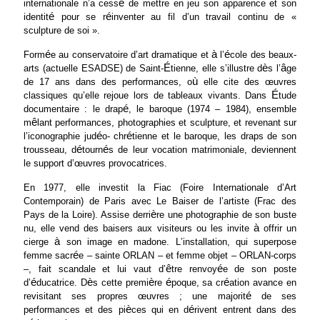
é
internationale n’a cess
de mettre en jeu son apparence et son
é
é
identit
pour se r
inventer au fil d’un travail continu de «
sculpture de soi ».
é
à
é
Form
e au conservatoire d’art dramatique et
l’
cole des beaux-
É
è
â
arts (actuelle ESADSE) de Saint-
tienne, elle s’illustre d
s l’
ge
ù
de 17 ans dans des performances, o
elle cite des œuvres
É
classiques qu’elle rejoue lors de tableaux vivants. Dans
tude
é
documentaire : le drap
, le baroque (1974 – 1984), ensemble
ê
m
lant performances, photographies et sculpture, et revenant sur
é
é
l’iconographie jud
o- chr
tienne et le baroque, les draps de son
é
é
trousseau, d
tourn
s de leur vocation matrimoniale, deviennent
le support d’œuvres provocatrices.
En 1977, elle investit la Fiac (Foire Internationale d’Art
Contemporain) de Paris avec Le Baiser de l’artiste (Frac des
è
Pays de la Loire). Assise derri
re une photographie de son buste
à
nu, elle vend des baisers aux visiteurs ou les invite
offrir un
à
cierge
son image en madone. L’installation, qui superpose
é
femme sacr
e – sainte ORLAN – et femme objet – ORLAN-corps
ê
é
–, fait scandale et lui vaut d’
tre renvoy
e de son poste
é
è
è
é
é
d’
ducatrice. D
s cette premi
re
poque, sa cr
ation avance en
é
revisitant ses propres œuvres ; une majorit
de ses
è
é
performances et des pi
ces qui en d
rivent entrent dans des