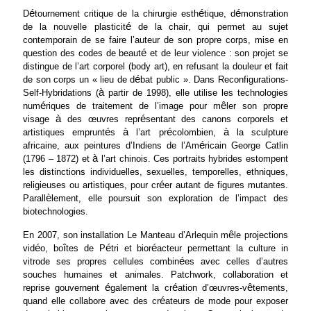
é
é
é
D
tournement critique de la chirurgie esth
tique, d
monstration
é
de la nouvelle plasticit
de la chair, qui permet au sujet
contemporain de se faire l’auteur de son propre corps, mise en
é
question des codes de beaut
et de leur violence : son projet se
distingue de l’art corporel (body art), en refusant la douleur et fait
é
de son corps un « lieu de d
bat public ». Dans Reconfigurations-
à
Self-Hybridations (
partir de 1998), elle utilise les technologies
é
ê
num
riques de traitement de l’image pour m
ler son propre
à
é
visage
des œuvres repr
sentant des canons corporels et
é
à
é
à
artistiques emprunt
s
l’art pr
colombien,
la sculpture
é
africaine, aux peintures d’Indiens de l’Am
ricain George Catlin
à
(1796 – 1872) et
l’art chinois. Ces portraits hybrides estompent
les distinctions individuelles, sexuelles, temporelles, ethniques,
é
religieuses ou artistiques, pour cr
er autant de figures mutantes.
è
Parall
lement, elle poursuit son exploration de l’impact des
biotechnologies.
ê
En 2007, son installation Le Manteau d’Arlequin m
le projections
é
î
é
é
vid
o, bo
tes de P
tri et bior
acteur permettant la culture in
é
vitrode ses propres cellules combin
es avec celles d’autres
souches humaines et animales. Patchwork, collaboration et
é
é
ê
reprise gouvernent
galement la cr
ation d’œuvres-v
tements,
é
quand elle collabore avec des cr
ateurs de mode pour exposer