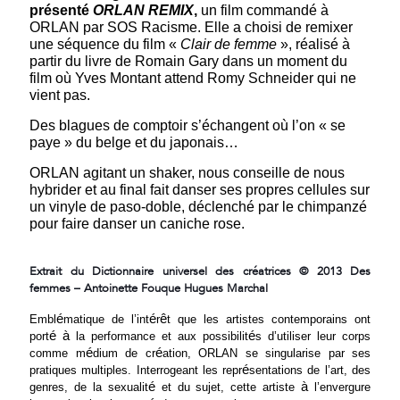
présenté
ORLAN REMIX
,
un film commandé à
ORLAN par SOS Racisme. Elle a choisi de remixer
une séquence du film «
Clair de femme
», réalisé à
partir du livre de Romain Gary dans un moment du
film où Yves Montant attend Romy Schneider qui ne
vient pas.
Des blagues de comptoir s’échangent où l’on « se
paye » du belge et du japonais…
ORLAN agitant un shaker, nous conseille de nous
hybrider et au final fait danser ses propres cellules sur
un vinyle de paso-doble, déclenché par le chimpanzé
pour faire danser un caniche rose.
Extrait du Dictionnaire universel des créatrices © 2013 Des
femmes – Antoinette Fouque Hugues Marchal
é
é
ê
Embl
matique de l’int
r
t que les artistes contemporains ont
é
à
é
port
la performance et aux possibilit
s d’utiliser leur corps
é
é
comme m
dium de cr
ation, ORLAN se singularise par ses
é
pratiques multiples. Interrogeant les repr
sentations de l’art, des
é
à
genres, de la sexualit
et du sujet, cette artiste
l’envergure