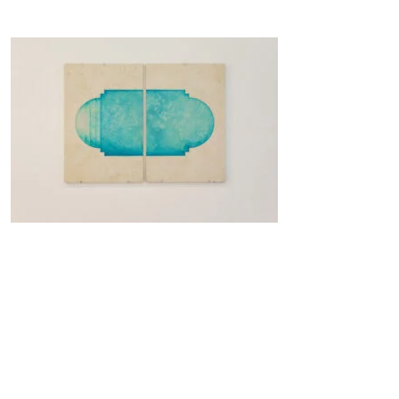
Horaires d’ouverture
du mardi au samedi de 14 h à 19 h
( visite possible sur rendez vous )