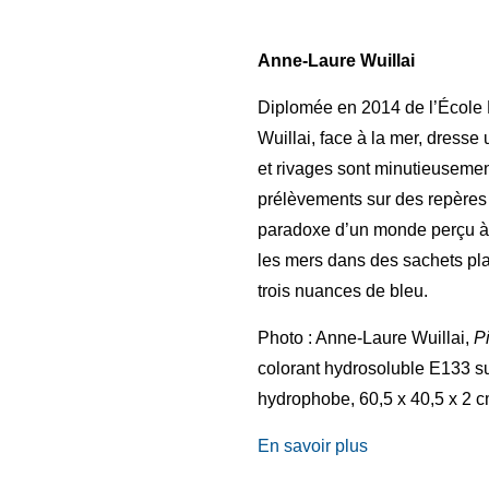
Anne-Laure Wuillai
Diplomée en 2014 de l’École
Wuillai, face à la mer, dresse
et rivages sont minutieusement 
prélèvements sur des repères 
paradoxe d’un monde perçu à 
les mers dans des sachets plas
trois nuances de bleu.
Photo : Anne-Laure Wuillai,
P
colorant hydrosoluble E133 sur
Contacts
hydrophobe, 60,5 x 40,5 x 2 c
Téléphone :
+33980317663
En savoir plus
Email:
galerie@eva-vautier.com