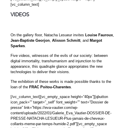
[vc_column_text]
VIDEOS
On the gallery floor, Natacha Lesueur invites
Louise Fauroux
,
Jean-Baptiste Georjon
,
Alisson Schmitt
, and
Margot
Sparkes
.
Five videos, witnesses of the evils of our society: between
digital immortality, transhumanism and injunction to the
appearance, this quadruple glance appropriates the new
technologies to deliver their visions.
The exhibition of these works is made possible thanks to the
loan of the
FRAC Poitou-Charentes
.
[/vc_column_text][vc_empty_space height=”40px”][qbutton
icon_pack=”” target=”_self” font_weight=”” text=”Dossier de
presse” link=”https://eva-vautier.com/wp-
content/uploads/2022/01/Galerie_Eva_Vautier-DOSSIER-DE-
PRESSE-NATACHA-LESUEUR-Plus-jamais-de-cheveux-
collants-meme-par-temps-humide-2.pdf”][vc_empty_space