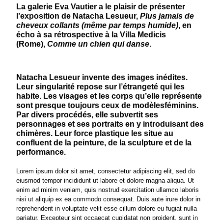
La galerie Eva Vautier a le plaisir de présenter
l’exposition de Natacha Lesueur,
Plus jamais de
cheveux collants (même par temps humide)
, en
écho à sa rétrospective à la Villa Medicis
(Rome),
Comme un chien qui danse
.
Natacha Lesueur invente des images inédites.
Leur singularité repose sur l’étrangeté qui les
habite. Les visages et les corps qu’elle représente
sont presque toujours ceux de modèlesféminins.
Par divers procédés, elle subvertit ses
personnages et ses portraits en y introduisant des
chimères. Leur force plastique les situe au
confluent de la peinture, de la sculpture et de la
performance.
Lorem ipsum dolor sit amet, consectetur adipiscing elit, sed do
eiusmod tempor incididunt ut labore et dolore magna aliqua. Ut
enim ad minim veniam, quis nostrud exercitation ullamco laboris
nisi ut aliquip ex ea commodo consequat. Duis aute irure dolor in
reprehenderit in voluptate velit esse cillum dolore eu fugiat nulla
pariatur. Excepteur sint occaecat cupidatat non proident, sunt in