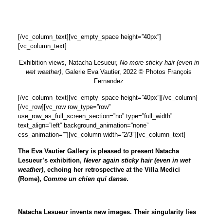
[/vc_column_text][vc_empty_space height=”40px”]
[vc_column_text]
Exhibition views, Natacha Lesueur,
No more sticky hair (even in
wet weather)
, Galerie Eva Vautier, 2022 © Photos François
Fernandez
[/vc_column_text][vc_empty_space height=”40px”][/vc_column]
[/vc_row][vc_row row_type=”row”
use_row_as_full_screen_section=”no” type=”full_width”
text_align=”left” background_animation=”none”
css_animation=””][vc_column width=”2/3″][vc_column_text]
The Eva Vautier Gallery is pleased to present Natacha
Lesueur’s exhibition,
Never again sticky hair (even in wet
weather)
, echoing her retrospective at the Villa Medici
(Rome),
Comme un chien qui danse
.
Natacha Lesueur invents new images. Their singularity lies