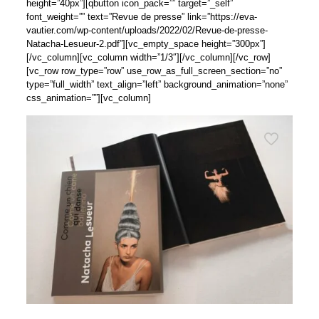
height=”40px”][qbutton icon_pack=”” target=”_self”
font_weight=”” text=”Revue de presse” link=”https://eva-
vautier.com/wp-content/uploads/2022/02/Revue-de-presse-
Natacha-Lesueur-2.pdf”][vc_empty_space height=”300px”]
[/vc_column][vc_column width=”1/3″][/vc_column][/vc_row]
[vc_row row_type=”row” use_row_as_full_screen_section=”no”
type=”full_width” text_align=”left” background_animation=”none”
css_animation=””][vc_column]