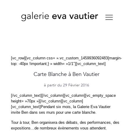
[vc_row][vc_column css= ».vc_custom_1459936092483{margin-
top: -40px !important;} » width= »1/1″][vc_column_text]
Carte Blanche à Ben Vautier
à partir du 29 Février 2016
[/vc_column_text][/vc_column][vc_column][vc_empty_space
height= »70px »][/vc_column][vc_column]
[vc_column_text]Pendant six mois, la Galerie Eva Vautier
invite Ben dans ses murs pour une carte blanche.
Tour à tour, Ben organisera des débats, des performances, des
expositions…de nombreux évènements vous attendent.