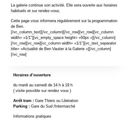
La galerie continue son activité. Elle sera ouverte aux horaires
habituels et sur rendez-vous.
Cette page vous informera régulièrement sur la programmation
de Ben.
[/vc_column_text][/vc_column][/vc_row][vc_row][vc_column
width= »1/1″][vc_empty_space height= »50px »][/vc_column]
[/vc_row][vc_row][vc_column width= »1/1″][vc_text_separator
title= »Actualité de Ben Vautier à la Galerie »][/vc_column]
[/vc_row]
Horaires d’ouverture
du mardi au samedi de 14 h à 19 h
( visite possible sur rendez vous )
Arrêt tram :
Gare Thiers ou Libération
Parking :
Gare du Sud /Intermarché
Informations pratiques