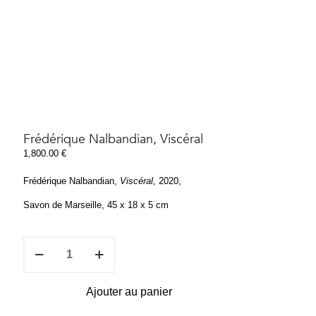
Frédérique Nalbandian, Viscéral
1,800.00
€
Frédérique Nalbandian,
Viscéral,
2020,
Savon de Marseille, 45 x 18 x 5 cm
quantité
de
Frédérique
Nalbandian,
Ajouter au panier
Viscéral